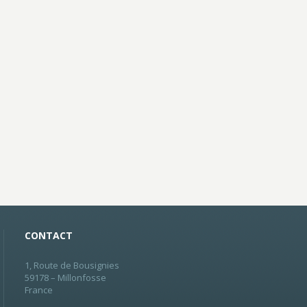
CONTACT
1, Route de Bousignies
59178 – Millonfosse
France