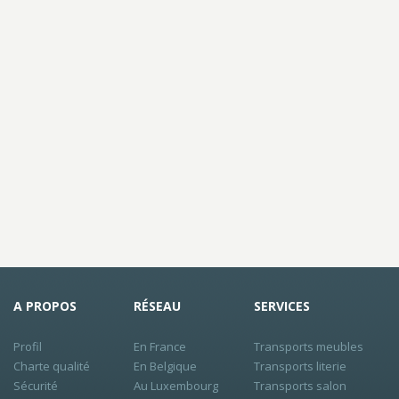
A PROPOS
RÉSEAU
SERVICES
Profil
En France
Transports meubles
Charte qualité
En Belgique
Transports literie
Sécurité
Au Luxembourg
Transports salon